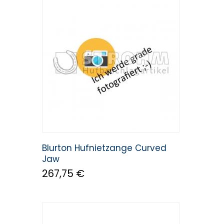
Carré
GE
Kerckhaert
MFC
Mustad
Blurton Hufnietzange Curved
Jaw
267,75 €