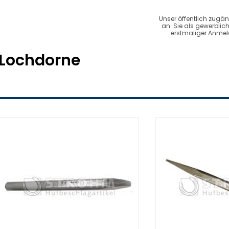
Unser öffentlich zugän
an. Sie als gewerbli
erstmaliger Anmeld
Lochdorne
Bloom Forge
Blurton
Mustad
Swan