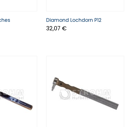
ches
Diamond Lochdorn P12
32,07 €