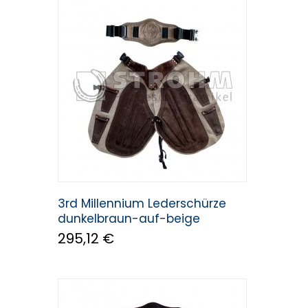
AS
Gibbins
Kerckhaert
3rd Millennium Lederschürze
dunkelbraun-auf-beige
295,12 €